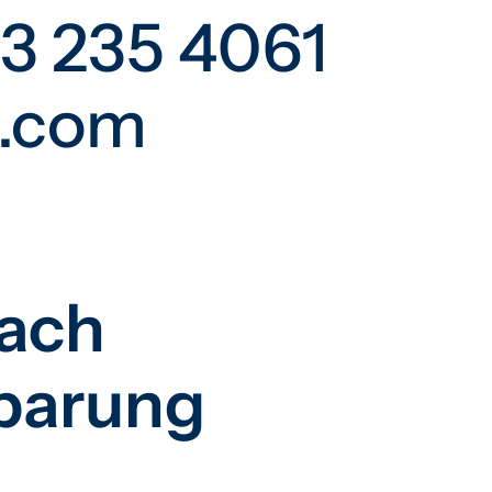
73 235 4061
c.com
nach
barung