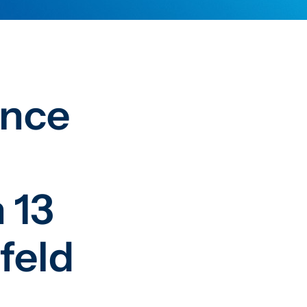
nce
H
 13
feld