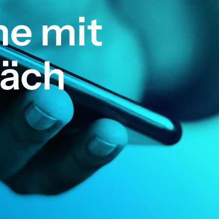
e mit
räch